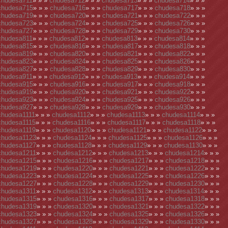
chudesa711
» » »
chudesa712
» » »
chudesa713
» » »
chudesa714
» » »
chudesa715
» » »
chudesa716
» » »
chudesa717
» » »
chudesa718
» » »
chudesa719
» » »
chudesa720
» » »
chudesa721
» » »
chudesa722
» » »
chudesa723
» » »
chudesa724
» » »
chudesa725
» » »
chudesa726
» » »
chudesa727
» » »
chudesa728
» » »
chudesa729
» » »
chudesa730
» » »
chudesa811
» » »
chudesa812
» » »
chudesa813
» » »
chudesa814
» » »
chudesa815
» » »
chudesa816
» » »
chudesa817
» » »
chudesa818
» » »
chudesa819
» » »
chudesa820
» » »
chudesa821
» » »
chudesa822
» » »
chudesa823
» » »
chudesa824
» » »
chudesa825
» » »
chudesa826
» » »
chudesa827
» » »
chudesa828
» » »
chudesa829
» » »
chudesa830
» » »
chudesa911
» » »
chudesa912
» » »
chudesa913
» » »
chudesa914
» » »
chudesa915
» » »
chudesa916
» » »
chudesa917
» » »
chudesa918
» » »
chudesa919
» » »
chudesa920
» » »
chudesa921
» » »
chudesa922
» » »
chudesa923
» » »
chudesa924
» » »
chudesa925
» » »
chudesa926
» » »
chudesa927
» » »
chudesa928
» » »
chudesa929
» » »
chudesa930
» » »
chudesa1111
» » »
chudesa1112
» » »
chudesa1113
» » »
chudesa1114
» » »
chudesa1115
» » »
chudesa1116
» » »
chudesa1117
» » »
chudesa1118
» » »
chudesa1119
» » »
chudesa1120
» » »
chudesa1121
» » »
chudesa1122
» » »
chudesa1123
» » »
chudesa1124
» » »
chudesa1125
» » »
chudesa1126
» » »
chudesa1127
» » »
chudesa1128
» » »
chudesa1129
» » »
chudesa1130
» » »
chudesa1211
» » »
chudesa1212
» » »
chudesa1213
» » »
chudesa1214
» » »
chudesa1215
» » »
chudesa1216
» » »
chudesa1217
» » »
chudesa1218
» » »
chudesa1219
» » »
chudesa1220
» » »
chudesa1221
» » »
chudesa1222
» » »
chudesa1223
» » »
chudesa1224
» » »
chudesa1225
» » »
chudesa1226
» » »
chudesa1227
» » »
chudesa1228
» » »
chudesa1229
» » »
chudesa1230
» » »
chudesa1311
» » »
chudesa1312
» » »
chudesa1313
» » »
chudesa1314
» » »
chudesa1315
» » »
chudesa1316
» » »
chudesa1317
» » »
chudesa1318
» » »
chudesa1319
» » »
chudesa1320
» » »
chudesa1321
» » »
chudesa1322
» » »
chudesa1323
» » »
chudesa1324
» » »
chudesa1325
» » »
chudesa1326
» » »
chudesa1327
» » »
chudesa1328
» » »
chudesa1329
» » »
chudesa1330
» » »