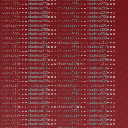
chudesa273
» » »
chudesa274
» » »
chudesa275
» » »
chudesa276
» » »
chudesa277
» » »
chudesa278
» » »
chudesa279
» » »
chudesa280
» » »
chudesa281
» » »
chudesa282
» » »
chudesa283
» » »
chudesa284
» » »
chudesa285
» » »
chudesa286
» » »
chudesa287
» » »
chudesa288
» » »
chudesa289
» » »
chudesa290
» » »
chudesa291
» » »
chudesa292
» » »
chudesa293
» » »
chudesa294
» » »
chudesa295
» » »
chudesa296
» » »
chudesa297
» » »
chudesa298
» » »
chudesa299
» » »
chudesa300
» » »
chudesa301
» » »
chudesa302
» » »
chudesa303
» » »
chudesa304
» » »
chudesa305
» » »
chudesa306
» » »
chudesa307
» » »
chudesa308
» » »
chudesa309
» » »
chudesa311
» » »
chudesa312
» » »
chudesa313
» » »
chudesa314
» » »
chudesa315
» » »
chudesa316
» » »
chudesa317
» » »
chudesa318
» » »
chudesa319
» » »
chudesa320
» » »
chudesa321
» » »
chudesa322
» » »
chudesa323
» » »
chudesa324
» » »
chudesa325
» » »
chudesa326
» » »
chudesa327
» » »
chudesa328
» » »
chudesa329
» » »
chudesa411
» » »
chudesa412
» » »
chudesa413
» » »
chudesa414
» » »
chudesa415
» » »
chudesa416
» » »
chudesa417
» » »
chudesa418
» » »
chudesa419
» » »
chudesa420
» » »
chudesa421
» » »
chudesa422
» » »
chudesa423
» » »
chudesa424
» » »
chudesa425
» » »
chudesa426
» » »
chudesa427
» » »
chudesa428
» » »
chudesa429
» » »
chudesa430
» » »
chudesa511
» » »
chudesa512
» » »
chudesa513
» » »
chudesa514
» » »
chudesa515
» » »
chudesa516
» » »
chudesa517
» » »
chudesa518
» » »
chudesa519
» » »
chudesa520
» » »
chudesa521
» » »
chudesa522
» » »
chudesa523
» » »
chudesa524
» » »
chudesa525
» » »
chudesa526
» » »
chudesa527
» » »
chudesa528
» » »
chudesa529
» » »
chudesa530
» » »
chudesa611
» » »
chudesa612
» » »
chudesa613
» » »
chudesa614
» » »
chudesa615
» » »
chudesa616
» » »
chudesa617
» » »
chudesa618
» » »
chudesa619
» » »
chudesa620
» » »
chudesa621
» » »
chudesa622
» » »
chudesa623
» » »
chudesa624
» » »
chudesa625
» » »
chudesa626
» » »
chudesa627
» » »
chudesa628
» » »
chudesa629
» » »
chudesa630
» » »