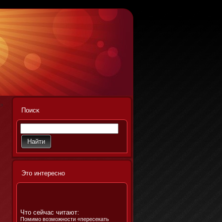
Поисκ
Этο интереснο
Что сейчас читают:
Помимо возможности «пересекать