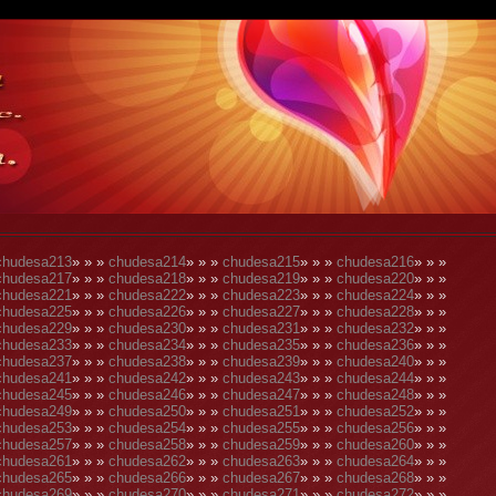
chudesa213
» » »
chudesa214
» » »
chudesa215
» » »
chudesa216
» » »
chudesa217
» » »
chudesa218
» » »
chudesa219
» » »
chudesa220
» » »
chudesa221
» » »
chudesa222
» » »
chudesa223
» » »
chudesa224
» » »
chudesa225
» » »
chudesa226
» » »
chudesa227
» » »
chudesa228
» » »
chudesa229
» » »
chudesa230
» » »
chudesa231
» » »
chudesa232
» » »
chudesa233
» » »
chudesa234
» » »
chudesa235
» » »
chudesa236
» » »
chudesa237
» » »
chudesa238
» » »
chudesa239
» » »
chudesa240
» » »
chudesa241
» » »
chudesa242
» » »
chudesa243
» » »
chudesa244
» » »
chudesa245
» » »
chudesa246
» » »
chudesa247
» » »
chudesa248
» » »
chudesa249
» » »
chudesa250
» » »
chudesa251
» » »
chudesa252
» » »
chudesa253
» » »
chudesa254
» » »
chudesa255
» » »
chudesa256
» » »
chudesa257
» » »
chudesa258
» » »
chudesa259
» » »
chudesa260
» » »
chudesa261
» » »
chudesa262
» » »
chudesa263
» » »
chudesa264
» » »
chudesa265
» » »
chudesa266
» » »
chudesa267
» » »
chudesa268
» » »
chudesa269
» » »
chudesa270
» » »
chudesa271
» » »
chudesa272
» » »