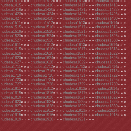
chudesa1411
» » »
chudesa1412
» » »
chudesa1413
» » »
chudesa1414
» » »
chudesa1415
» » »
chudesa1416
» » »
chudesa1417
» » »
chudesa1418
» » »
chudesa1419
» » »
chudesa1420
» » »
chudesa1421
» » »
chudesa1422
» » »
chudesa1423
» » »
chudesa1424
» » »
chudesa1425
» » »
chudesa1426
» » »
chudesa1427
» » »
chudesa1428
» » »
chudesa1429
» » »
chudesa1430
» » »
chudesa1511
» » »
chudesa1512
» » »
chudesa1513
» » »
chudesa1514
» » »
chudesa1515
» » »
chudesa1516
» » »
chudesa1517
» » »
chudesa1518
» » »
chudesa1519
» » »
chudesa1520
» » »
chudesa1521
» » »
chudesa1522
» » »
chudesa1523
» » »
chudesa1524
» » »
chudesa1525
» » »
chudesa1526
» » »
chudesa1527
» » »
chudesa1528
» » »
chudesa1529
» » »
chudesa1530
» » »
chudesa1611
» » »
chudesa1612
» » »
chudesa1613
» » »
chudesa1614
» » »
chudesa1615
» » »
chudesa1616
» » »
chudesa1617
» » »
chudesa1618
» » »
chudesa1619
» » »
chudesa1620
» » »
chudesa1621
» » »
chudesa1622
» » »
chudesa1623
» » »
chudesa1624
» » »
chudesa1625
» » »
chudesa1626
» » »
chudesa1627
» » »
chudesa1628
» » »
chudesa1629
» » »
chudesa1630
» » »
chudesa1711
» » »
chudesa1712
» » »
chudesa1713
» » »
chudesa1714
» » »
chudesa1715
» » »
chudesa1716
» » »
chudesa1717
» » »
chudesa1718
» » »
chudesa1719
» » »
chudesa1720
» » »
chudesa1721
» » »
chudesa1722
» » »
chudesa1723
» » »
chudesa1724
» » »
chudesa1725
» » »
chudesa1726
» » »
chudesa1727
» » »
chudesa1728
» » »
chudesa1729
» » »
chudesa1730
» » »
chudesa1811
» » »
chudesa1812
» » »
chudesa1813
» » »
chudesa1814
» » »
chudesa1815
» » »
chudesa1816
» » »
chudesa1817
» » »
chudesa1818
» » »
chudesa1819
» » »
chudesa1820
» » »
chudesa1821
» » »
chudesa1822
» » »
chudesa1823
» » »
chudesa1824
» » »
chudesa1825
» » »
chudesa1826
» » »
chudesa1827
» » »
chudesa1828
» » »
chudesa1829
» » »
chudesa1830
» » »
chudesa1911
» » »
chudesa1912
» » »
chudesa1913
» » »
chudesa1914
» » »
chudesa1915
» » »
chudesa1916
» » »
chudesa1917
» » »
chudesa1918
» » »
chudesa1919
» » »
chudesa1920
» » »
chudesa1921
» » »