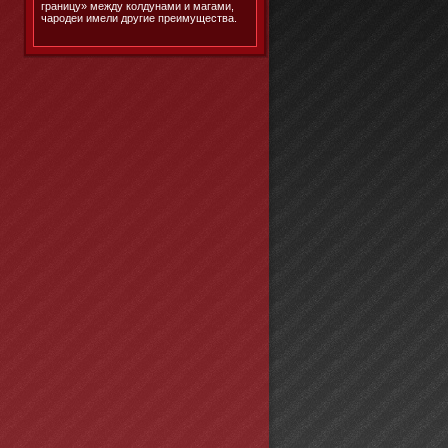
границу» между колдунами и магами,
чародеи имели другие преимущества.