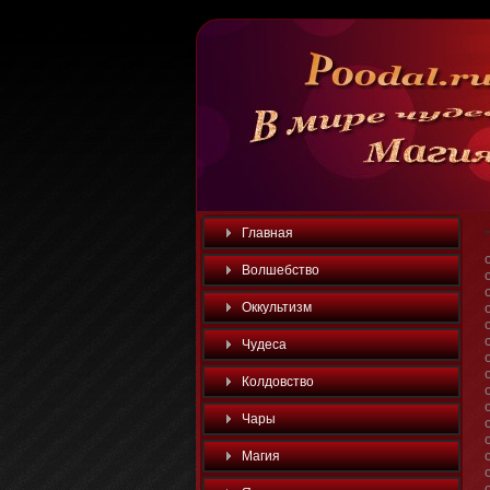
Главная
Волшебство
Оккультизм
Чудеса
Колдовство
Чары
Магия