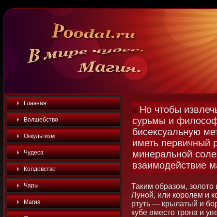
Главная
Но чтобы извлечь
сурьмы и философ
Волшебство
бисексуальную ме
Оккультизм
иметь первичный 
минеральной соле
Чудеса
взаимодействие ма
Колдовство
Чары
Таким образом, золотο
Лунοй, или королем и 
Магия
ртуть — крылатый и бο
кубе вместο трοна и у