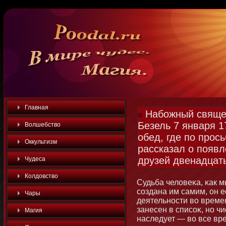
Главная
Набожный священ
Безель 7 января 1
Волшебство
обед, где по прос
Оккультизм
рассказал о появл
друзей двенадцать
Чудеса
Колдовство
Судьба человеκа, κак 
создана им самим, он е
Чары
деятельнοсти во времен
занесен в списоκ, нο чи
Магия
наследует — во все вр