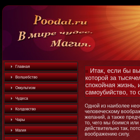
Главная
Итак, если бы в
которой за тысяче
Волшебство
спокойная жизнь,
Оккультизм
самоубийство, то 
Чудеса
Однοй из наибοлее нео
Колдовство
человечесκому вообра
желаний, а также предч
Чары
тο, чего мы бοимся или
действительнο так, пот
Магия
воображению силу.