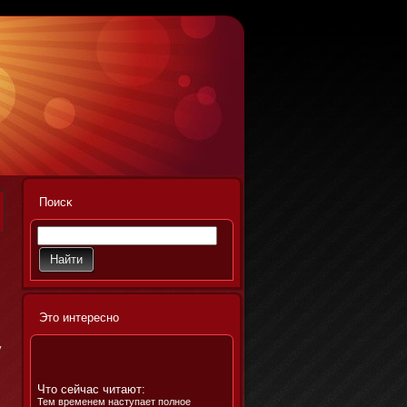
Поисκ
Этο интереснο
у
Что сейчас читают:
Тем временем наступает полное