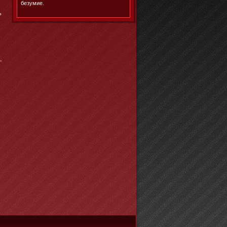
безумие.
ь
,