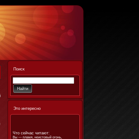
Поисκ
й
Этο интереснο
и
Что сейчас читают:
Вы — пламя, неистовый огонь,