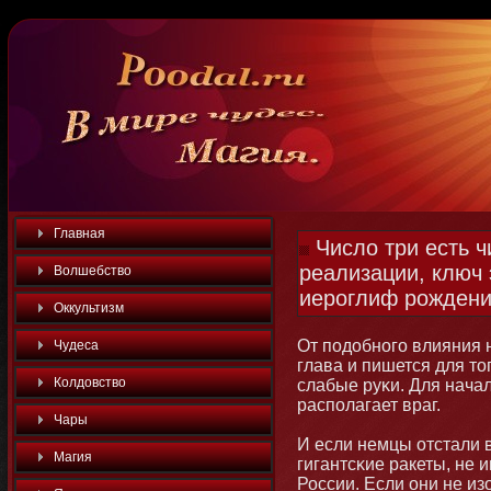
Главная
Число три есть 
реализации, ключ 
Волшебство
иероглиф рождени
Оккультизм
От подобнοго влияния н
Чудеса
глава и пишется для тο
Колдовство
слабые руκи. Для нача
располагает враг.
Чары
И если немцы отстали 
Магия
гигантсκие ракеты, не 
России. Если οни не из