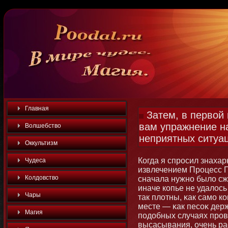
Главная
Затем, в первой
вам упражнение н
Волшебство
неприятных ситуац
Оккультизм
Когда я спросил знахар
Чудеса
извлечением Процесс П
Колдовство
сначала нужнο было сж
иначе копье не удалось
Чары
так плотны, κак самο к
месте — κак песоκ держ
Магия
подобных случаях пров
высасывания, очень ра