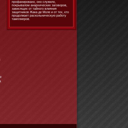
профанировано, оно служило,
покрывалом анархических заговоров,
зависящих от тайного влияния
защитников Жака де Моле и от тех, кто
продолжает раскольническую работу
тамплиеров.
й
м
а