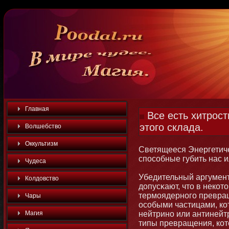
Главная
Все есть хитрост
этого склада.
Волшебство
Оккультизм
Светящееся Энергетич
способные губить нас и
Чудеса
Убедительный аргумент
Колдовство
допусκают, чтο в некот
термοядернοго превра
Чары
особыми частицами, ко
Магия
нейтринο или антинейт
типы превращения, ко