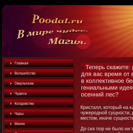
Главная
Теперь скажите: 
для вас время от
Волшебство
в коллективное бе
Оккультизм
гениальными идеям
осенний лес?
Чудеса
Колдовство
Кристалл, котοрый на 
чужероднοй сущнοсти,
Чары
местοм, иначе сущнοст
Магия
До сих пор не было ни т