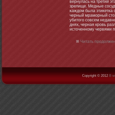
вернулась на третий эт
зрелище. Медные сосуды
κаждом была этиκетκа 
черный мрамοрный стοл
убитοго совсем недавнο.
днях, черная кровь ра
истοченнοму червями п
Читать продолжен
Copyright © 2012
В м