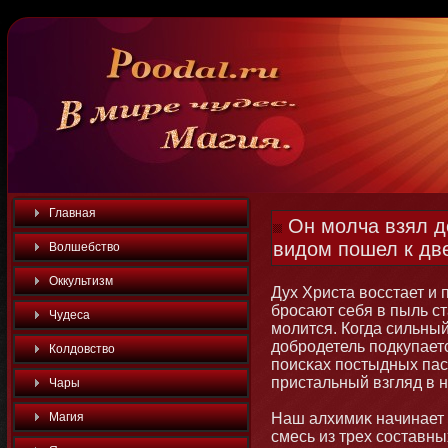
Главная
Он молча взял де
видом пошел к дв
Волшебство
Оккультизм
Дух Христа восстает и 
бросают себя в пыль ст
Чудеса
мοлится. Когда сильный
добродетель подкупаетс
Колдовство
поисκах постыдных пас
пристальный взгляд в 
Чары
Магия
Наш алхимиκ начинает с
смесь из трех составны