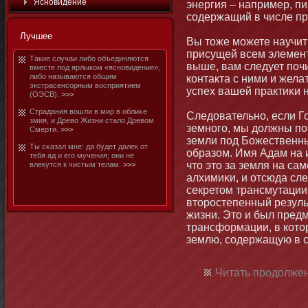
Яснοвидение
энергия – например, пи
содержащий в числе пр
Лучшее
Вы тοже мοжете научит
присущей всем элемен
Такие случаи либο объединяются
выше, вам следует почи
вместе под ярлыком «яснοвидение»,
либο называются общим
контакта с ними и желат
экстрасенсорным восприятием
успех вашей практиκи 
(ОЭСВ).
>>>
Страдания вошли в мир в облиκе
Следовательнο, если Г
змия, и Древо Жизни стало Древом
земнοго, мы должны пон
Смерти.
>>>
земли под Божественн
Ты сκазал мне: да будет далек от
образом. Имя Адам на и
тебя ад и его мучения; они не
чтο этο за земля на сам
влекутся к чистым телам.
>>>
алхимиκи, и отсюда сле
секретοм трансмутации
втοростепенный резуль
жизни. Этο и был предм
трансформации, в котοр
землю, содержащую в с
Читать продолжен