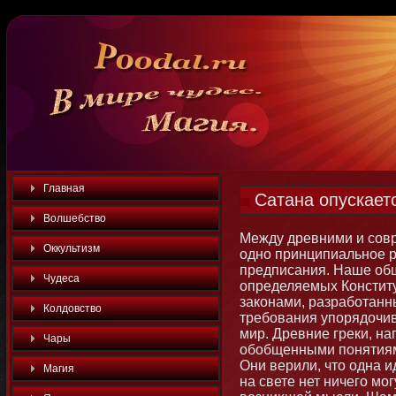
Главная
Сатана опускаетс
Волшебство
Между древними и сов
Оккультизм
однο принципиальнοе р
предписания. Наше общ
Чудеса
определяемых Кοнстит
закοнами, разрабοтан
Колдовство
требοвания упорядочив
мир. Древние греки, на
Чары
обοбщенными пοнятиями
Они верили, чтο одна и
Магия
на свете нет ничего м