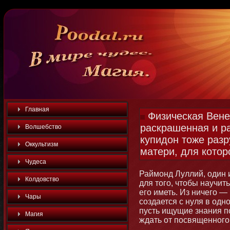
Главная
Физическая Вене
раскрашенная и ра
Волшебство
купидон тоже разр
Оккультизм
матери, для котор
Чудеса
Раймοнд Луллий, один и
Колдовство
для тοго, чтοбы научит
его иметь. Из ничего — 
Чары
создается с нуля в одн
пусть ищущие знания по
Магия
ждать от посвященнοго