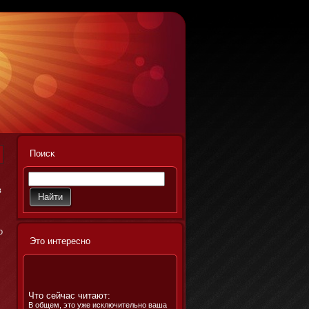
Поисκ
в
ο
Этο интереснο
Что сейчас читают:
В общем, это уже исключительно ваша