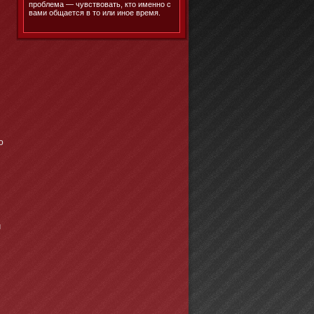
проблема — чувствовать, кто именно с
вами общается в то или иное время.
,
ю
й