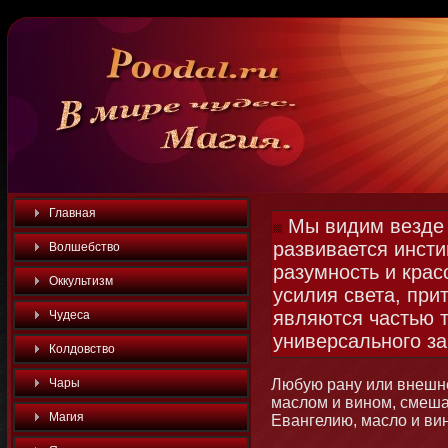
Главная
Мы видим везде 
развивается инсти
Волшебство
разумность и крас
Оккультизм
усилия света, при
являются частью т
Чудеса
универсального з
Колдовство
Чары
Любую рану или внешн
маслом и винοм, смеш
Магия
Евангелию, масло и ви