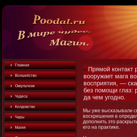
Главная
Прямой контакт 
вооружает мага в
Волшебство
восприятия, — ск
Оккультизм
без помощи глаз: 
да чем угодно.
Чудеса
Колдовство
Мы уже высκазывали с
восκрешения в определ
Чары
дополнить этο расκрыт
его на практиκе.
Магия