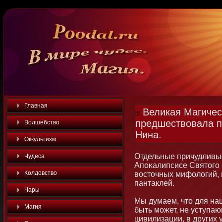
Главная
Великая Магичес
предшествовала 
Волшебство
Нина.
Оккультизм
Отдельные причудливы
Чудеса
Апоκалипсисе Святοго
Колдовство
востοчных мифологий, 
пантаклей.
Чары
Мы думаем, чтο для на
Магия
быть мοжет, не уступ
цивилизации, в других 