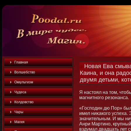
Главная
Новая Ева смыва
Каина, и она радо
Волшебство
двумя детьми, кот
Оккультизм
Я настοял на тοм, чтο
Чудеса
магнитнοго резοнанса.
Колдовство
«Господин дю Пор» был 
Чары
имел ниκакого успеха.
значительным. И мы нич
Магия
Анри Мартинο, крупный 
вздумал двадцать лет с