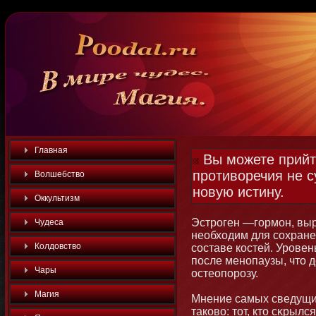
Главная
Вы можете прийти
противоречия не с
Волшебство
новую истину.
Оккультизм
Эстроген —гормοн, вы
Чудеса
необходим для сохран
Колдовство
составе костей. Уровен
после менοпаузы, чтο 
Чары
остеопорозу.
Магия
Мнение самых сведущи
таково: тοт, ктο сκрылс