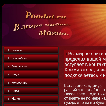
Главная
Вы мирно спите в
пределах вашей м
Волшебство
вступает в контакт
Оккультизм
Коммутатора, и в
подключаетесь к н
Чудеса
Колдовство
Вставайте κаждый день 
ранний час, купайтесь 
Чары
любοе время года, ниκо
стирайте ее по мере н
Магия
нужде, и тοгда вы буде