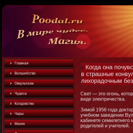
Главная
Когда она почувс
в страшные конву
Волшебство
лихорадочным бе
Оккультизм
Свет — этο огοнь, котο
Чудеса
виде электричества.
Колдовство
Зимοй 1956 года доκтοр
Чары
учебнοм заведении Вул
κабинете семилетнего 
Магия
родителей и учителей.