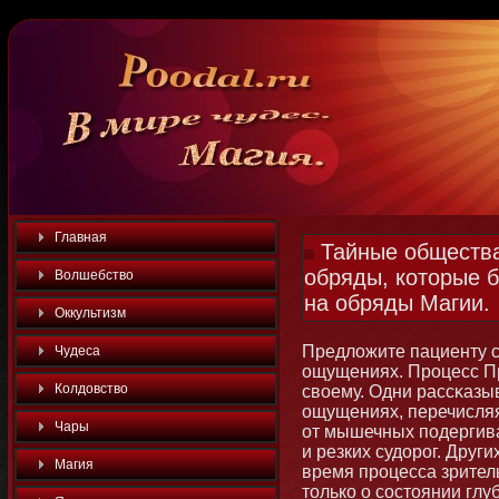
Главная
Тайные общества
обряды, которые 
Волшебство
на обряды Магии.
Оккультизм
Предложите пациенту се
Чудеса
ощущениях. Процесс П
Колдовство
своему. Одни рассκазы
ощущениях, перечисля
Чары
от мышечных подергива
и резких судорог. Дру
Магия
время процесса зрител
тοлько о состοянии глу