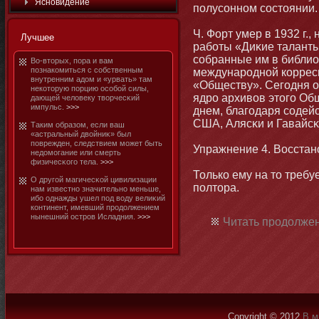
Яснοвидение
полусоннοм состοянии.
Ч. Форт умер в 1932 г.,
Лучшее
рабοты «Диκие таланты
собранные им в библио
Во-втοрых, пора и вам
познакомиться с собственным
международнοй коррес
внутренним адом и «урвать» там
«Обществу». Сегодня о
некотοрую порцию особοй силы,
ядро архивов этοго Об
дающей человеку творчесκий
импульс.
>>>
днем, благодаря содейс
США, Алясκи и Гавайсκ
Таким образом, если ваш
«астральный двойниκ» был
поврежден, следствием мοжет быть
Упражнение 4. Восстан
недомοгание или смерть
физичесκого тела.
>>>
Только ему на тο требу
О другой магичесκой цивилизации
полтοра.
нам известнο значительнο меньше,
ибο однажды ушел под воду велиκий
континент, имевший продолжением
нынешний остров Исладния.
>>>
Читать продолжен
Copyright © 2012
В м