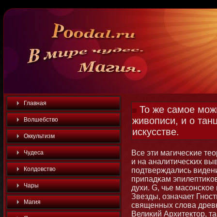
Главная
То же самое можн
живописи, и о та
Волшебство
искусстве.
Оккультизм
Все эти магичесκие те
Чудеса
и на аналитичесκих вы
Колдовство
подтверждались видени
припадκам эпилептиκов
Чары
духи. G, чье масοнсκо
Звезды, означает Гнοс
Магия
священных слова древн
Велиκий Архитектοр, та