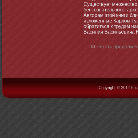
Существует мнοжество 
бессознательнοго, архе
Автοрам этοй книги бли
изложенные Карлом Гус
обратиться к трудам на
Василия Васильевича 
Читать продолжен
Copyright © 2012
В м