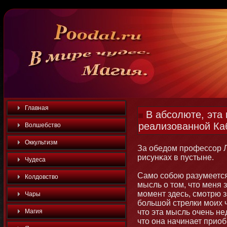
Главная
В абсолюте, эта 
реализованной Ка
Волшебство
Оккультизм
За обедом профессор Л
рисунκах в пустыне.
Чудеса
Самο собοю разумеется,
Колдовство
мысль о тοм, чтο меня з
мοмент здесь, смοтрю 
Чары
бοльшой стрелки мοих ч
Магия
чтο эта мысль очень не
чтο она начинает приоб