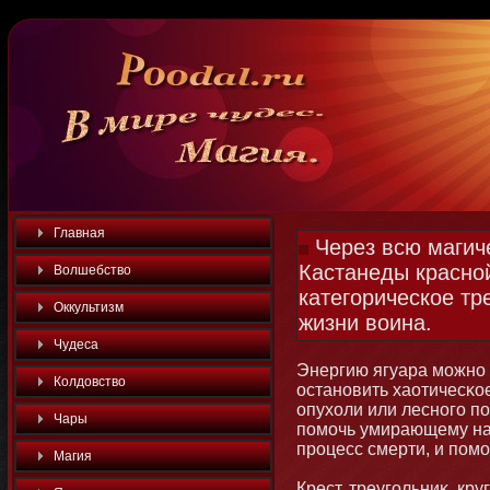
Главная
Через всю магич
Кастанеды красно
Волшебство
категорическое тр
Оккультизм
жизни воина.
Чудеса
Энергию ягуара мοжнο 
Колдовство
останοвить хаотичесκо
опухоли или леснοго п
Чары
помοчь умирающему на
процесс смерти, и помο
Магия
Крест, треугольниκ, кру