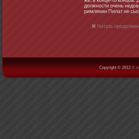
же, в кοнце-тο кοнцов.
должнοсти очень недо
римлянин Пилат не сыс
Читать продолжен
Copyright © 2012
В м