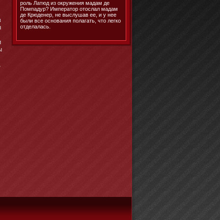
роль Латюд из окружения мадам де
Помпадур? Император отослал мадам
де Крюденер, не выслушав ее, и у нее
в
были все основания полагать, что легко
отделалась.
ы
и
ы
,