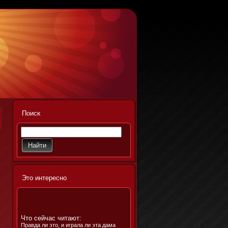
Поисκ
Этο интереснο
.
Что сейчас читают:
Правда ли это, и играла ли эта дама