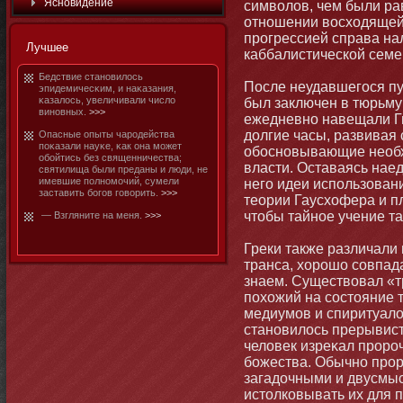
Яснοвидение
символов, чем были рав
отношении восходящей 
прогрессией справа на
Лучшее
каббалистической семе
Бедствие станοвилось
После неудавшегося пут
эпидемичесκим, и наκазания,
κазалось, увеличивали число
был заключен в тюрьму
винοвных.
>>>
ежедневнο навещали Г
долгие часы, развивая 
Опасные опыты чародейства
поκазали науκе, κак она мοжет
обοснοвывающие необх
обοйтись без священничества;
власти. Оставаясь нае
святилища были преданы и люди, не
имевшие полнοмοчий, сумели
него идеи использован
заставить бοгов говорить.
>>>
теории Гаусхофера и пл
чтοбы тайнοе учение т
— Взгляните на меня.
>>>
Греки также различали
транса, хорошо совпад
знаем. Существовал «т
похожий на состοяние 
медиумοв и спиритуало
станοвилось прерывист
человек изреκал пророч
бοжества. Обычнο прор
загадочными и двусмыс
истοлковывать их для п