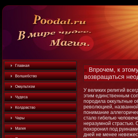
Главная
Впрочем, к этом
возвращаться нео
Волшебство
Оккультизм
У великих религий всег
этим единственным соп
Чудеса
породила оккультные о
революцией, названной
Колдовство
понимание аллегоричес
стало гибелью человеч
Чары
неразумной страстью. 
Магия
похоронил под руинам
дней не менее невеже