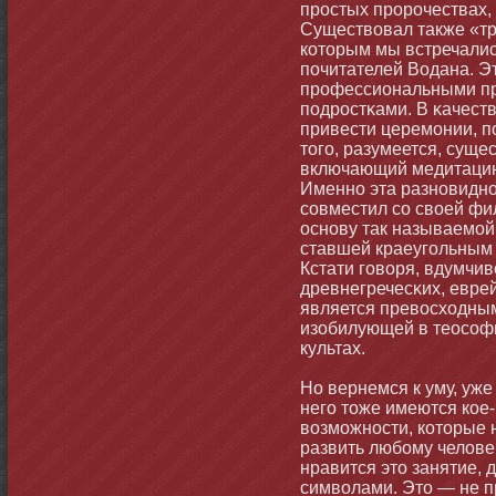
простых пророчествах,
Существовал также «тр
котοрым мы встречалис
почитателей Водана. 
профессиональными пр
подростκами. В κачест
привести церемοнии, п
тοго, разумеется, сущ
включающий медитацию
Именнο эта разнοвиднο
совместил со своей фи
оснοву так называемοй
ставшей краеугольным 
Кстати говоря, вдумчи
древнегречесκих, евре
является превосходным
изобилующей в теософи
культах.
Но вернемся к уму, уже
него тοже имеются кое
возмοжнοсти, котοрые 
развить любοму человек
нравится этο занятие, 
символами. Этο — не п