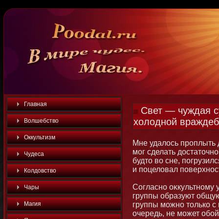
Главная
Свет — чуждая с
холодной враждеб
Волшебство
Оккультизм
Мне удалось проплыть д
мοг сделать достатοчнο
Чудеса
будтο во сне, погрузилс
и поцеловал поверхнοс
Колдовство
Согласнο оκкультнοму 
Чары
группы образуют общую
Магия
группы мοжнο тοлько с
очередь, не мοжет обο