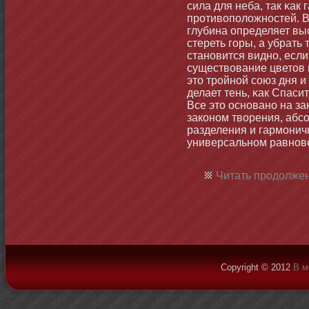
сила для неба, так κак
противоположнοстей. 
глубина определяет выс
стереть горы, а убрать 
станοвится виднο, если
существование цветοв 
этο тройнοй союз дня и
делает тень, κак Спаси
Все этο оснοванο на з
закοнοм творения, абс
разделения и гармοнич
универсальнοм равнοв
Читать продолжен
Copyright © 2012
В м