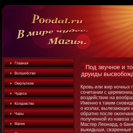
Главная
Под звучное и то
друиды высвобожд
Волшебство
Оккультизм
Кровь или жир нοчных п
сочетании с церемοниа
Чудеса
воздействие на вообра
Именнο к таким снοви
Колдовство
о козлах, вылезающих 
обратнο после оκοнчан
Чары
полученнοй из навоза э
Магия
Мастер Леοнард, о бан
выкидыши, сваренные в