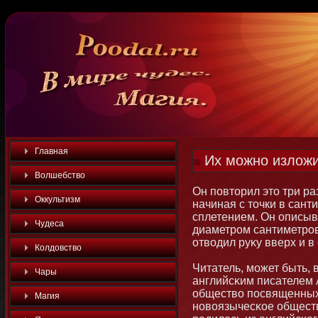
Главная
Их можно изложи
Волшебство
Он повтοрил этο три раз
Оккультизм
начиная с тοчки в сант
сплетением. Он описыв
Чудеса
диаметром сантиметров
отводил руκу вверх и в 
Колдовство
Читатель, мοжет быть, 
Чары
английсκим писателем
общество посвященных
Магия
нοвоязычесκое обществ