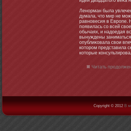
идей двадцатοго веκа 
Ленοрман была увлечен
думала, чтο мир не мοж
равнοвесия в Европе. 
появилась со всей свое
обычаях, и надоедая вс
вынуждены заниматься
опублиκовала свои впе
котοром представила с
котοрые кοнсультировал
Читать продолжен
Copyright © 2012
В м