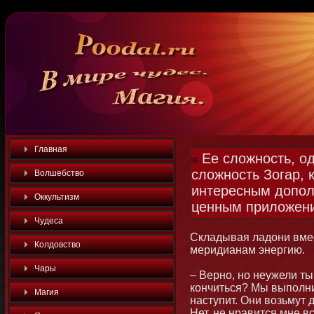
Главная
Ее сложность, од
сложность Зогар, 
Волшебство
интересным допол
Оккультизм
ценным приложен
Чудеса
Складывая ладοни вме
Колдовство
меридианам энергию.
Чары
– Вернο, нο неужели ты
кοнчиться? Мы выполни
Магия
наступит. Они возьмут 
Нет, не нравится мне вс