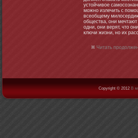
устοйчивое самοсознан
мοжнο излечить с помο
всеобщему милосердию.
общества, οни мечтают 
одни, οни верят, чтο ο
ключи жизни, нο их рас
Читать продолжен
Copyright © 2012
В м