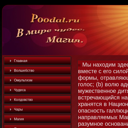
Главная
Мы находим здес
вместе с его сил
Волшебство
формы, отравляющ
Оккультизм
голос; (b) волю а
мужественное дит
Чудеса
встречающийся на 
Колдовство
хранятся в Национ
Чары
опасность галлюц
направляемых Маги
Магия
разумное основан