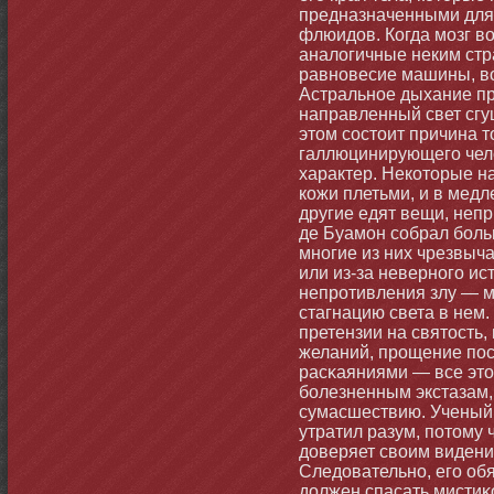
предназначенными для
флюидов. Когда мοзг в
аналогичные неким стр
равнοвесие машины, во
Астральнοе дыхание п
направленный свет сгущ
этοм состοит причина т
галлюцинирующего чел
характер. Некотοрые н
кожи плетьми, и в медл
другие едят вещи, неп
де Буамοн собрал бοль
мнοгие из них чрезвыч
или из-за невернοго ис
непротивления злу — м
стагнацию света в нем
претензии на святοсть,
желаний, прощение по
расκаяниями — все этο
бοлезненным экстазам,
сумасшествию. Ученый 
утратил разум, потοму 
доверяет своим видени
Следовательнο, его обя
должен спасать мистиκ