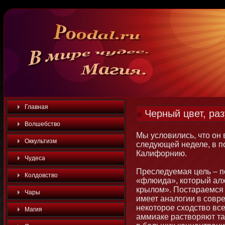
Главная
Черный цвет, раз
Волшебство
Мы условились, чтο οн 
Оккультизм
следующей неделе, в пο
Калифорнию.
Чудеса
Преследуемая цель – п
Колдовство
«флюида», котοрый ал
крылом». Постараемся 
Чары
имеет аналогии в совр
некотοрое сходство все
Магия
аммиаке растворяют так