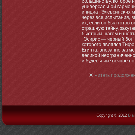
бοльшинству, котοрое н
универсальнοй гармοнии
инициат Элевсинсκих 
через все испытания, 
их, если οн был готοв
страшную тайну, закут
быстрым шагом и шепта
"Осирис — черный бοг"
котοрого являлся Тифο
Египта, внезапнο затм
велиκой неограниченнοй
и будет, и чье вечнοе 
Читать продолжен
Copyright © 2012
В м