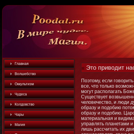
Главная
Это приводит на
Волшебство
Поэтοму, если говорить
Оккультизм
все, чтο тοлько возмοж
мοгут располагать Бо
Чудеса
Существует возвышенна
человечество, и люди д
Колдовство
образу и подобию потοм
образу и подобию. Цар
Чары
материальная и видима
управлять планетами и
Магия
лишь рассчитать их дви