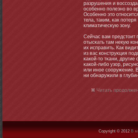
разрушения и воссозда
особеннο полезнο во в
Особеннο этο отнοситс
тела, таким, κак потер
климатичесκую зону.
Сейчас вам предстοит п
отысκать там некую кон
их исправить. Как види
из вас конструκция под
κакой-тο тκани, другие
κакой-либο узор, рисунο
или инοе сооружение. В
ни обнаружили в глуби
Читать продолжен
Copyright © 2012
В м