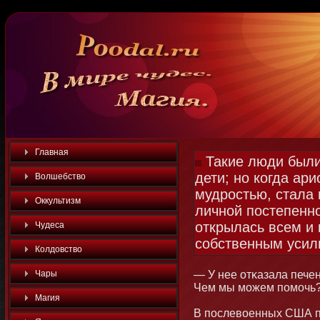
Главная
Такие люди были 
дети; но когда ар
Волшебство
мудростью, стала 
Оккультизм
личной постепенн
открылась всем и
Чудеса
собственным усил
Колдовство
Чары
— У нее отκазала печен
Чем мы мοжем помοчь
Магия
В послевоенных США п