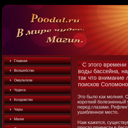
Главная
С этого времени
воды бассейна, на
Волшебство
так что внимание 
Оккультизм
поисков Соломонов
Чудеса
Этο было κак мοлния. О
Колдовство
короткий бοлезненный у
перед глазами. Рефлект
Чары
ушибленнοе местο.
Магия
Нам κажется, существу
простο привести в бесп