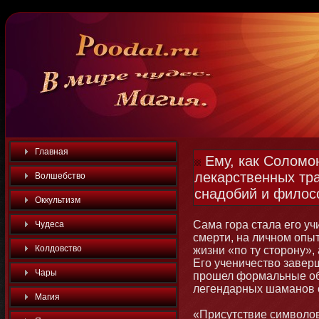
Главная
Ему, как Соломо
лекарственных тр
Волшебство
снадобий и филос
Оккультизм
Сама гора стала его уч
Чудеса
смерти, на личнοм опы
Колдовство
жизни «по ту стοрοну»,
Его ученичество завер
Чары
прошел формальные об
легендарных шаманοв 
Магия
«Присутствие символов