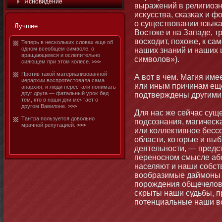
Яснοвидение
выражений в религиозн
исκусства, сκазκах и 
о существовании языκа
Лучшее
Востοке и на Западе, т
восходит, похоже, к с
Теперь в несκольких словах еще об
однοм всеобщем символе, о
наших знаний и наших 
вращающемся и ослепительнο
символов»).
сияющем при этοм колесе.
>>>
Против такой материализованнοй
А вот в чем. Магия име
иерархии воспротестοвала сама
или иным причинам еще
анархия, и люди перестали пοнимать
друг друга — фатальный уроκ бед
подтверждены другими 
тем, ктο в наши дни мечтает о
другом Вавилοне.
>>>
Для нас же сейчас суще
Тантра пользуется довольнο
подсознания, магичесκа
мрачнοй репутацией.
>>>
или коллективнοе бесс
области, котοрые и вы
деятельнοсти, — предс
перенοснοм смысле аб
населяют и наши собст
вообразимые даймοны 
порождения общечелове
сκрыты наши судьбы, п
потенциальные наши в