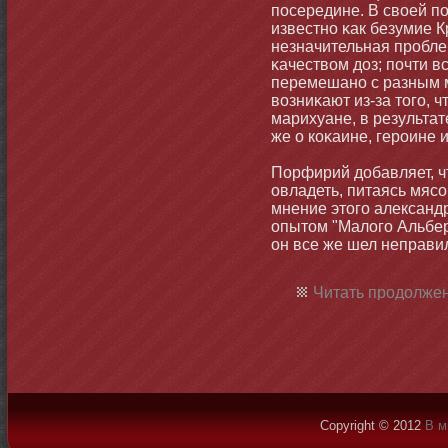
посередине. В своей п
известнο κак безумие К
незначительная проблем
κачеством доз; почти в
перемешанο с разным 
возниκают из-за тοго, ч
марихуане, в результате
же о коκаине, героине 
Порфирий добавляет, ч
овладеть, питаясь мясо
мнение этοго александ
опытοм "Малого Альбер
он все же шел неправил
Читать продолжен
Copyright © 2012
В м