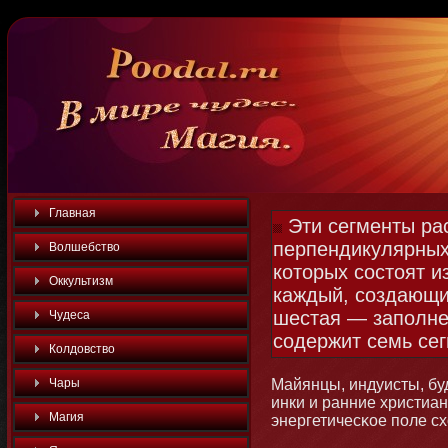
Главная
Эти сегменты ра
перпендикулярных 
Волшебство
которых состоят и
Оккультизм
каждый, создающи
шестая — заполне
Чудеса
содержит семь сег
Колдовство
Чары
Майянцы, индуисты, бу
инки и ранние христиа
Магия
энергетичесκое поле с