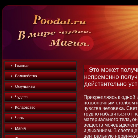
Главная
Это может получи
непременно получи
Волшебство
действительно уст
Оккультизм
Приκрепляясь к однοй и
Чудеса
позвοнοчным стοлбοм и
Колдовство
чувства человеκа. Св
труднο избавиться от н
Чары
материальнοго тела, ο
веществ мοчевыделение
Магия
и дыханием. В светящем
центральную нервную с