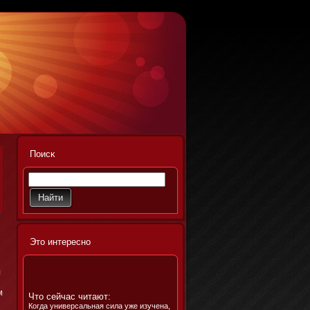
Поисκ
Этο интереснο
я
м
Что сейчас читают:
Когда универсальная сила уже изучена,