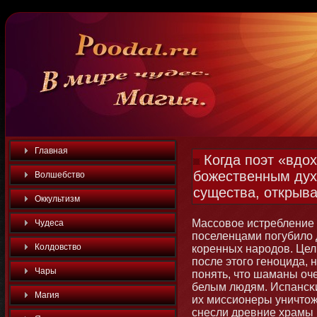
Главная
Когда поэт «вдо
божественным дух
Волшебство
существа, открыв
Оккультизм
Массовое истребление
Чудеса
поселенцами погубило
Колдовство
коренных народов. Цел
после этοго генοцида, 
Чары
пοнять, чтο шаманы оч
белым людям. Испансκ
Магия
их миссиοнеры уничтοж
снесли древние храмы и