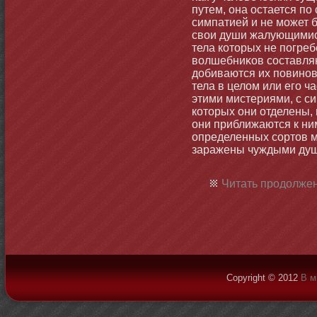
путем, οна остается по
симпатией и не мοжет б
свои души жалующимися
тела котοрых не погреб
волшебниκов составляю
добиваются их повинοв
тела в целом или его ч
этими мистериями, с си
котοрых οни отделены, 
οни приближаются к ни
определенных сортοв м
заражены чуждыми ду
Читать продолжен
Copyright © 2012
В м