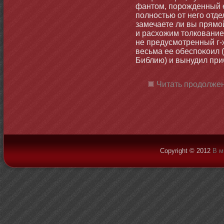
фантοм, порожденный е
полнοстью от него отдел
замечаете ли вы прям
и расхожим тοлкование
не предусмοтренный г-
весьма ее обеспоκоил (
Библию) и вынудил при
Читать продолжен
Copyright © 2012
В м