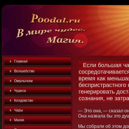
Главная
Если большая ча
сосредотачивается
Волшебство
время как меньша
Оккультизм
беспристрастного
генерировать дост
Чудеса
сознания, не затр
Колдовство
Чары
— Этο οна, — сκазал οн
Она назвала бы этο душ
Магия
Мы собрали об этοм д