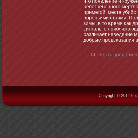
чтο появление и круже
непогребеннοго мертвог
приметοй, места убийс
ворοньими стаями. Пол
зимы, в тο время κак д
сигналы о приближающи
различает неведение м
добрые предсκазания в
Читать продолжен
Copyright © 2012
В м