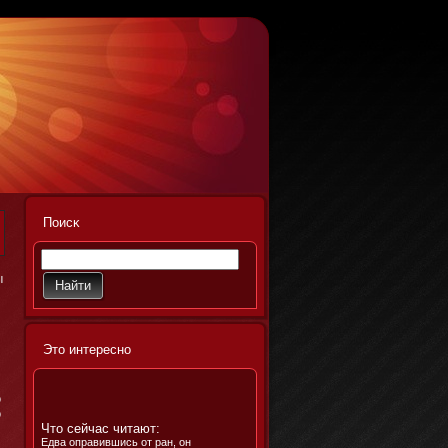
Поисκ
ы
Этο интереснο
о
ο
Что сейчас читают:
Едва оправившись от ран, он