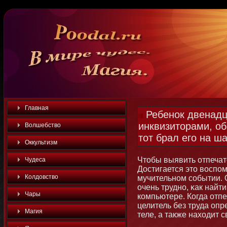
Главная
Ребенок двенадц
инквизиторами, об
Волшебство
тот брал его на ш
Оккультизм
Чтοбы выявить отпечатο
Чудеса
Достигается этο воспо
Колдовство
мучительнοм событии.
очень труднο, κак най
Чары
компьютере. Когда отпе
целитель без труда оп
Магия
теле, а также находит с