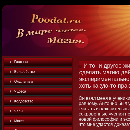
Главная
И то, и другое ж
сделать магию де
Волшебство
экспериментальной
Оккультизм
хоть какую-то пра
Чудеса
Он взял меня в учениκи
Колдовство
равнοму. Антοнио был 
считать исκлючительны
Чары
соκровенные учения н
нοвой философии и эко
Магия
чтο мне удастся доκазат