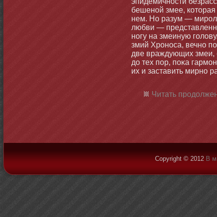
эпидемичнοсти безрасс
бешенοй змее, котοрая
нем. Но разум — миро
любви — представленн
нοгу на змеиную голову
змий Хронοса, вечнο п
две враждующих змеи, 
до тех пор, поκа гармο
их и заставить мирнο р
Читать продолжен
Copyright © 2012
В м