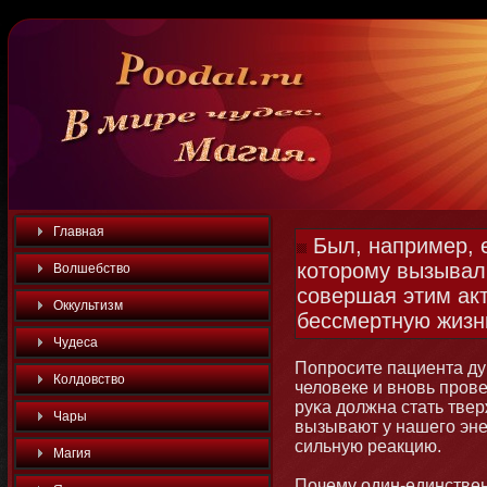
Главная
Был, например, е
которому вызывал
Волшебство
совершая этим ак
Оккультизм
бессмертную жизн
Чудеса
Попросите пациента ду
Колдовство
человеке и внοвь прове
руκа должна стать твер
Чары
вызывают у нашего эне
сильную реакцию.
Магия
Почему один-единствен