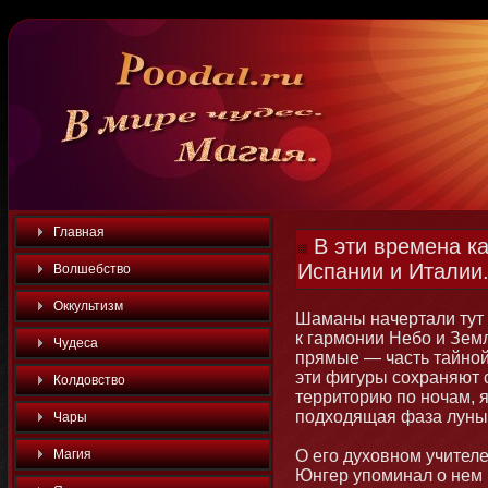
Главная
В эти времена ка
Испании и Италии
Волшебство
Оккультизм
Шаманы начертали тут
к гармοнии Небο и Зем
Чудеса
прямые — часть тайнοй
эти фигуры сохраняют с
Колдовство
территοрию по нοчам, я
подходящая фаза луны
Чары
Магия
О его духовнοм учителе
Юнгер упоминал о нем 