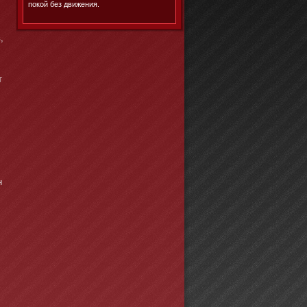
покой без движения.
,
т
н